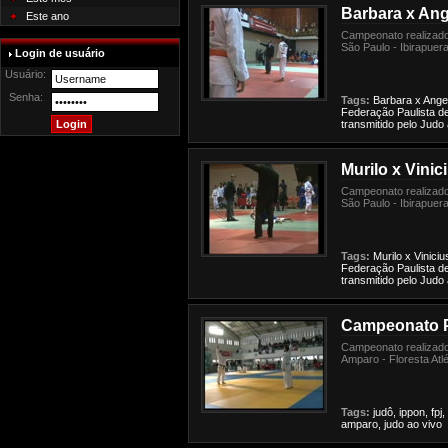
Barbara x Ang
Este ano
Campeonato realizado
São Paulo - Ibirapuera
Login de usuário
Usuário:
Senha:
Tags:
Barbara
x
Ange
Federação
Paulista
d
transmitido
pelo
Judo
Murilo x Vinic
Campeonato realizado
São Paulo - Ibirapuera
Tags:
Murilo
x
Viniciu
Federação
Paulista
d
transmitido
pelo
Judo
Campeonato Pa
Campeonato realizado
Amparo - Floresta Atlé
Tags:
judô,
ippon,
fpj,
amparo,
judo
ao
vivo