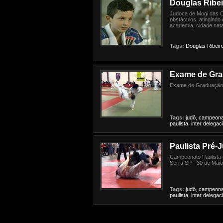
Douglas Ribeir
Judoca de Mogi das C
obstáculos, atingindo 
academia, cidade nata
Tags:
Douglas
Ribeir
Exame de Gra
Exame de Graduação -
Tags:
judô,
campeona
paulista,
inter
delegaci
Paulista Pré-J
Campeonato Paulista d
Serra SP - 30 de Mai
Tags:
judô,
campeona
paulista,
inter
delegaci