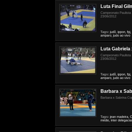
Luta Final Gilm
Campeonato Paulista 
23/06/2012
Tags:
judô,
ippon,
fpj,
amparo,
judo
ao
vivo
Luta Gabriela 
Campeonato Paulista 
23/06/2012
Tags:
judô,
ippon,
fpj,
amparo,
judo
ao
vivo
Barbara x Sab
Barbara x Sabrina Co
Tags:
jean
madeira,
C
médio,
inter
delegacia