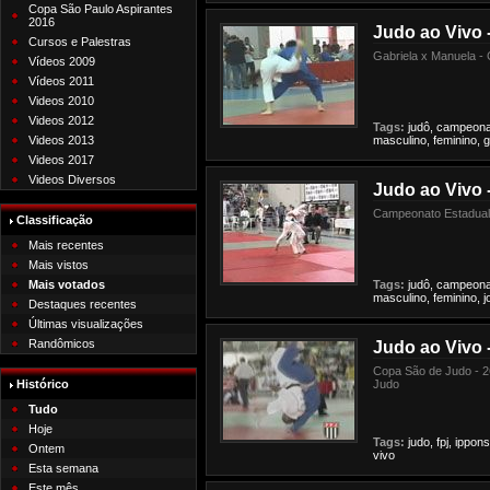
Copa São Paulo Aspirantes
2016
Judo ao Vivo 
Cursos e Palestras
Gabriela x Manuela - 
Vídeos 2009
Vídeos 2011
Videos 2010
Videos 2012
Tags:
judô,
campeona
Videos 2013
masculino,
feminino,
g
Videos 2017
Videos Diversos
Judo ao Vivo 
Campeonato Estadual 
Classificação
Mais recentes
Mais vistos
Mais votados
Tags:
judô,
campeona
masculino,
feminino,
j
Destaques recentes
Últimas visualizações
Randômicos
Judo ao Vivo 
Copa São de Judo - 2
Histórico
Judo
Tudo
Hoje
Tags:
judo,
fpj,
ippons
Ontem
vivo
Esta semana
Este mês