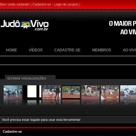
Bem vindo visitante! (
Cadastre-se
·
Login de usuário
)
HOME
VÍDEOS
CADASTRE-SE
MEMBROS
AO VIV
ÚLTIMAS VISUALIZAÇÕES
Você precisa estar logado para usar esta ferramenta!
Cadastre-se