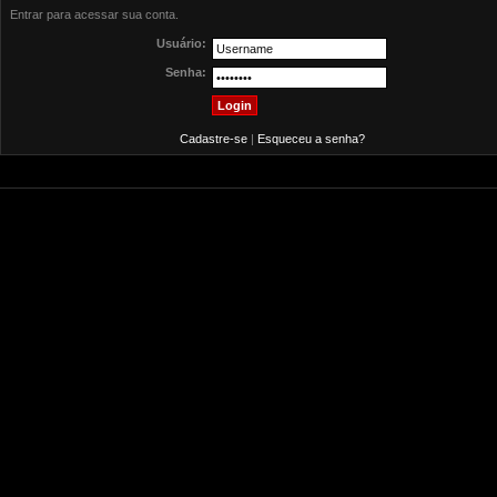
Entrar para acessar sua conta.
Usuário:
Senha:
Cadastre-se
|
Esqueceu a senha?