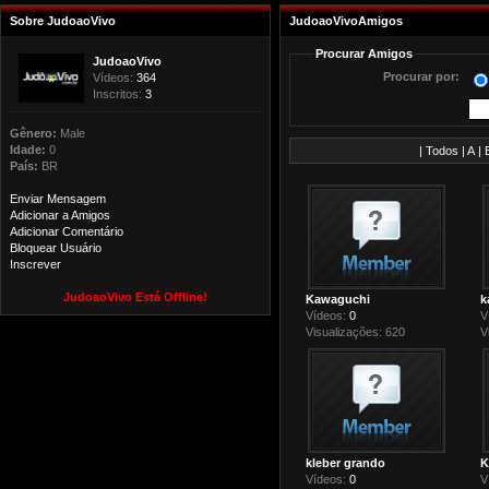
Sobre JudoaoVivo
JudoaoVivoAmigos
Procurar Amigos
JudoaoVivo
Procurar por:
Vídeos:
364
Inscritos:
3
Gênero:
Male
Idade:
0
|
Todos
|
A
|
País:
BR
Enviar Mensagem
Adicionar a Amigos
Adicionar Comentário
Bloquear Usuário
Inscrever
JudoaoVivo Está Offline!
Kawaguchi
k
Vídeos:
0
V
Visualizações: 620
V
kleber grando
K
Vídeos:
0
V