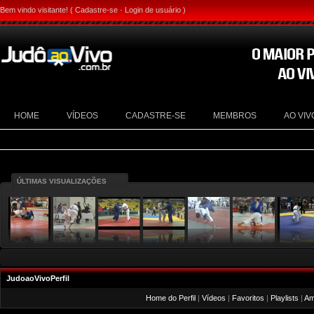
Bem vindo visitante! (
Cadastre-se
·
Login de usuário
)
HOME
VÍDEOS
CADASTRE-SE
MEMBROS
AO VIV
ÚLTIMAS VISUALIZAÇÕES
JudoaoVivoPerfil
Home do Perfil
|
Vídeos
|
Favoritos
|
Playlists
|
Am