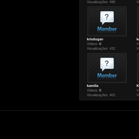
Visualizações: 498
V
krisdugan
k
Vídeos:
0
V
Visualizações: 432
V
kamilla
K
Vídeos:
0
V
Visualizações: 402
V