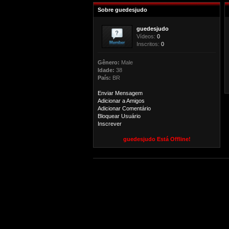
Sobre guedesjudo
guedesjudo
Vídeos:
0
Inscritos:
0
Gênero:
Male
Idade:
38
País:
BR
Enviar Mensagem
Adicionar a Amigos
Adicionar Comentário
Bloquear Usuário
Inscrever
guedesjudo Está Offline!