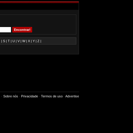
R
|
S
|
T
|
U
|
V
|
W
|
X
|
Y
|
Z
|
s
·
Sobre nós
·
Privacidade
·
Termos de uso
·
Advertise