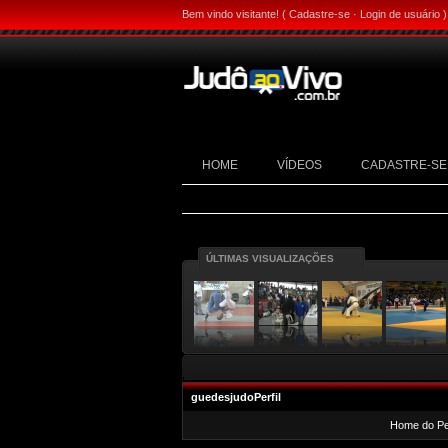
Bem vindo visitante! (
Cadastre-se
·
Login de usuário
)
HOME
VÍDEOS
CADASTRE-SE
ÚLTIMAS VISUALIZAÇÕES
guedesjudoPerfil
Home do Per