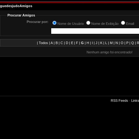
guedesjudoAmigos
Procurar Amigos
Procurar por:
Nome de Usuário
Nome de Exibição
Email
|
Todos
|
A
|
B
|
C
|
D
|
E
|
F
|
G
|
H
|
I
|
J
|
K
|
L
|
M
|
N
|
O
|
P
|
Q
|
Nenhum amigo foi encontrado!
RSS Feeds
·
Link