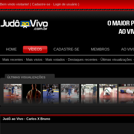
Bem vindo visitante! (
Cadastre-se
·
Login de usuário
)
HOME
VÍDEOS
CADASTRE-SE
MEMBROS
AO VIV
Mais recentes
·
Mais vistos
·
Mais votados
·
Destaques recentes
·
Últimas visualizações
ÚLTIMAS VISUALIZAÇÕES
Judô ao Vivo - Carlos X Bruno