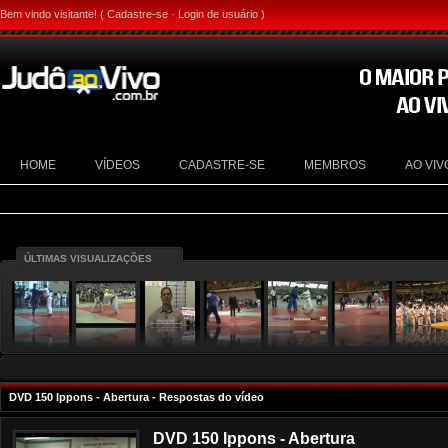
Bem vindo visitante! (
Cadastre-se
·
Login de usuário
)
HOME
VÍDEOS
CADASTRE-SE
MEMBROS
AO VIV
ÚLTIMAS VISUALIZAÇÕES
DVD 150 Ippons - Abertura - Respostas do vídeo
DVD 150 Ippons - Abertura