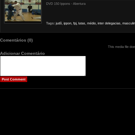
DVD 150 Ippons - Abertura
Tags:
judô,
ippon,
fpj,
lutas,
médio,
inter
delegacias,
masculin
Comentários (0)
This media file do
Adicionar Comentário