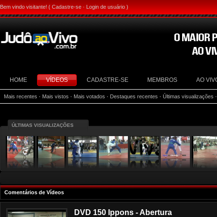
Bem vindo visitante! (
Cadastre-se
·
Login de usuário
)
HOME
VÍDEOS
CADASTRE-SE
MEMBROS
AO VIV
Mais recentes
·
Mais vistos
·
Mais votados
·
Destaques recentes
·
Últimas visualizações
ÚLTIMAS VISUALIZAÇÕES
Comentários de Vídeos
DVD 150 Ippons - Abertura