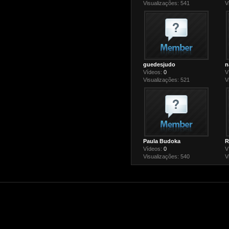
Visualizações: 541
V
guedesjudo
n
Vídeos:
0
V
Visualizações: 521
V
Paula Budoka
R
Vídeos:
0
V
Visualizações: 540
V