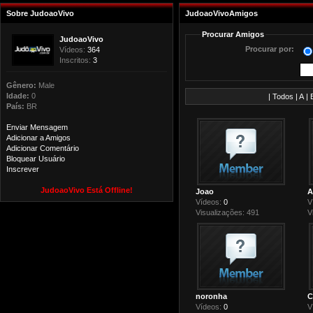
Sobre JudoaoVivo
JudoaoVivoAmigos
Procurar Amigos
JudoaoVivo
Procurar por:
Vídeos:
364
Inscritos:
3
Gênero:
Male
Idade:
0
|
Todos
|
A
|
País:
BR
Enviar Mensagem
Adicionar a Amigos
Adicionar Comentário
Bloquear Usuário
Inscrever
JudoaoVivo Está Offline!
Joao
A
Vídeos:
0
V
Visualizações: 491
V
noronha
C
Vídeos:
0
V