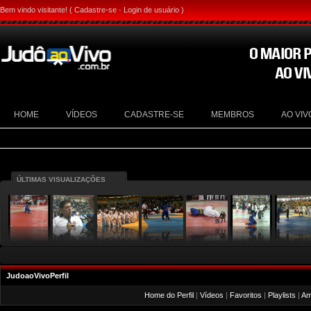
Bem vindo visitante! (
Cadastre-se
·
Login de usuário
)
HOME
VÍDEOS
CADASTRE-SE
MEMBROS
AO VIV
ÚLTIMAS VISUALIZAÇÕES
JudoaoVivoPerfil
Home do Perfil
|
Vídeos
|
Favoritos
|
Playlists
|
Am