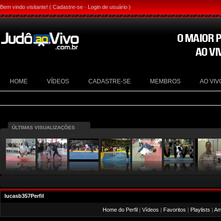
Bem vindo visitante! (
Cadastre-se
·
Login de usuário
)
HOME
VÍDEOS
CADASTRE-SE
MEMBROS
AO VIV
ÚLTIMAS VISUALIZAÇÕES
lucasb357Perfil
Home do Perfil
|
Vídeos
|
Favoritos
|
Playlists
|
Am