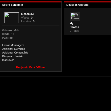
Sobre Benjamin
lucasb357Albuns
lucasb357
Vídeos:
0
Inscritos:
0
My
Photos
Gênero:
Male
0 Fotos
Idade:
14
País:
BR
Enviar Mensagem
Adicionar a Amigos
Adicionar Comentário
Bloquear Usuário
Inscrever
Benjamin Está Offline!