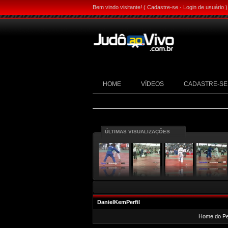
Bem vindo visitante! (
Cadastre-se
·
Login de usuário
)
HOME
VÍDEOS
CADASTRE-SE
ÚLTIMAS VISUALIZAÇÕES
DanielKemPerfil
Home do Per