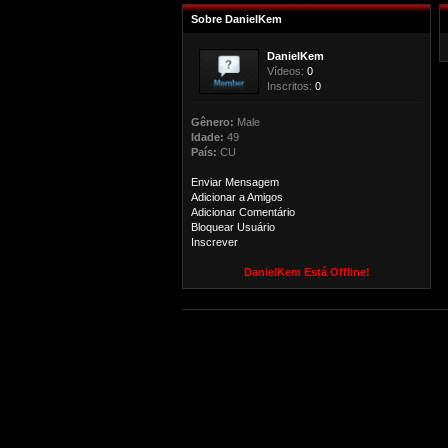
Sobre DanielKem
DanielKem
Vídeos:
0
Inscritos:
0
Gênero:
Male
Idade:
49
País:
CU
Enviar Mensagem
Adicionar a Amigos
Adicionar Comentário
Bloquear Usuário
Inscrever
DanielKem Está Offline!