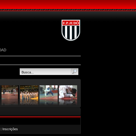
OAD
|
Inscrições