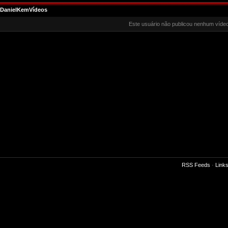
DanielKemVídeos
Este usuário não publicou nenhum vídeo
RSS Feeds
·
Link