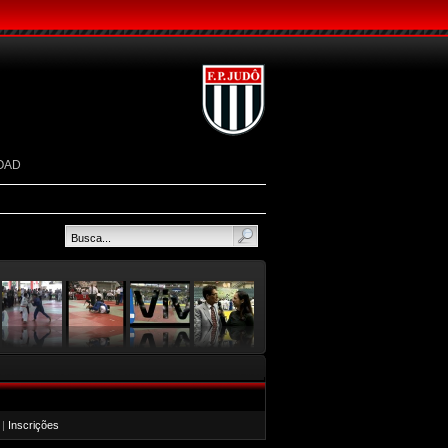
OAD
|
Inscrições