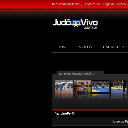
Bem vindo visitante! (
Cadastre-se
·
Login de usuário
)
HOME
VÍDEOS
CADASTRE-SE
ÚLTIMAS VISUALIZAÇÕES
francinePerfil
Home do Per