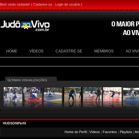
Bem vindo visitante! (
Cadastre-se
·
Login de usuário
)
HOME
VÍDEOS
CADASTRE-SE
MEMBROS
AO VIV
ÚLTIMAS VISUALIZAÇÕES
HUDSONPerfil
Home do Perfil
|
Vídeos
|
Favoritos
|
Playlists
|
Am