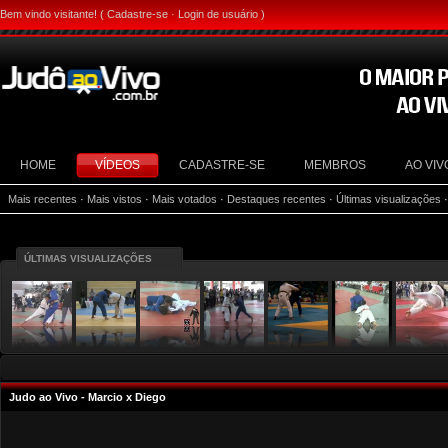
Bem vindo visitante! (
Cadastre-se
·
Login de usuário
)
HOME
VÍDEOS
CADASTRE-SE
MEMBROS
AO VIV
Mais recentes
·
Mais vistos
·
Mais votados
·
Destaques recentes
·
Últimas visualizações
ÚLTIMAS VISUALIZAÇÕES
Judo ao Vivo - Marcio x Diego