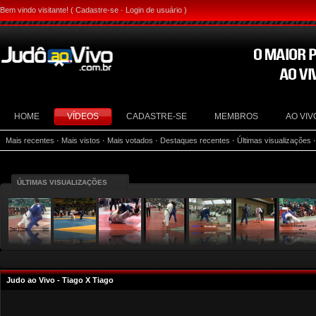
Bem vindo visitante! (
Cadastre-se
·
Login de usuário
)
HOME
VÍDEOS
CADASTRE-SE
MEMBROS
AO VIV
Mais recentes
·
Mais vistos
·
Mais votados
·
Destaques recentes
·
Últimas visualizações
ÚLTIMAS VISUALIZAÇÕES
Judo ao Vivo - Tiago X Tiago