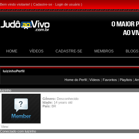
Bem vindo visitante! (
Cadastre-se
·
Login de usuário
)
HOME
VÍDEOS
CADASTRE-SE
MEMBROS
BLOGS
luizinhoPerfil
Home do Perfil
|
Vídeos
|
Favoritos
|
Playlists
|
Am
luizinho
Gênero:
Desconhecido
Idade:
14 years old
País:
BR
View:
Picture Gallery
Conectado com luizinho
Enviar Mensagem
Adicionar a Amigos