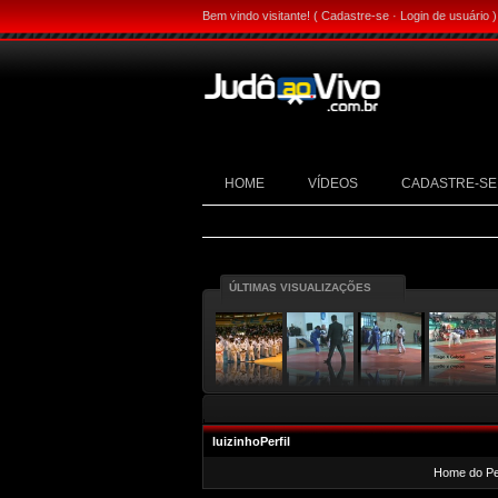
Bem vindo visitante! (
Cadastre-se
·
Login de usuário
)
HOME
VÍDEOS
CADASTRE-SE
ÚLTIMAS VISUALIZAÇÕES
luizinhoPerfil
Home do Per