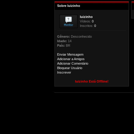
Sobre luizinho
luizinho
Vídeos:
0
Inscritos:
0
Gênero:
Desconhecido
Idade:
14
País:
BR
Enviar Mensagem
Adicionar a Amigos
Adicionar Comentário
Bloquear Usuário
Inscrever
luizinho Está Offline!