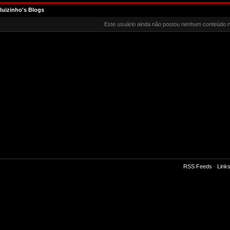
luizinho's Blogs
Este usuário ainda não postou nenhum conteúdo n
RSS Feeds
·
Link